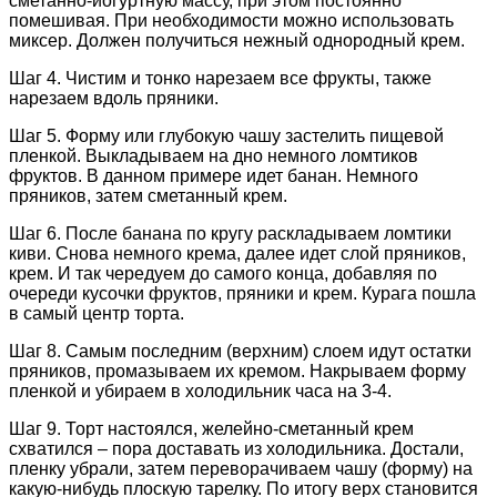
сметанно-йогуртную массу, при этом постоянно
помешивая. При необходимости можно использовать
миксер. Должен получиться нежный однородный крем.
Шаг 4. Чистим и тонко нарезаем все фрукты, также
нарезаем вдоль пряники.
Шаг 5. Форму или глубокую чашу застелить пищевой
пленкой. Выкладываем на дно немного ломтиков
фруктов. В данном примере идет банан. Немного
пряников, затем сметанный крем.
Шаг 6. После банана по кругу раскладываем ломтики
киви. Снова немного крема, далее идет слой пряников,
крем. И так чередуем до самого конца, добавляя по
очереди кусочки фруктов, пряники и крем. Курага пошла
в самый центр торта.
Шаг 8. Самым последним (верхним) слоем идут остатки
пряников, промазываем их кремом. Накрываем форму
пленкой и убираем в холодильник часа на 3-4.
Шаг 9. Торт настоялся, желейно-сметанный крем
схватился – пора доставать из холодильника. Достали,
пленку убрали, затем переворачиваем чашу (форму) на
какую-нибудь плоскую тарелку. По итогу верх становится