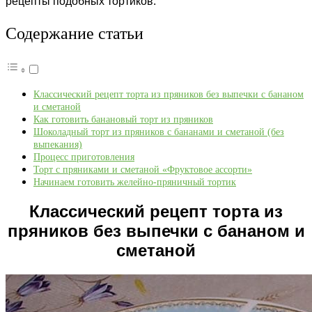
рецепты подобных тортиков.
Содержание статьи
Классический рецепт торта из пряников без выпечки с бананом
и сметаной
Как готовить банановый торт из пряников
Шоколадный торт из пряников с бананами и сметаной (без
выпекания)
Процесс приготовления
Торт с пряниками и сметаной «Фруктовое ассорти»
Начинаем готовить желейно-пряничный тортик
Классический рецепт торта из
пряников без выпечки с бананом и
сметаной