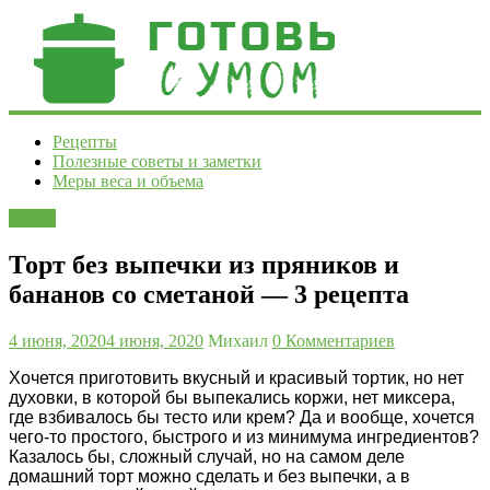
Готовь
Рецепты
Полезные советы и заметки
с
Меры веса и объема
умом
Торты
Рецепты
и
Торт без выпечки из пряников и
полезные
бананов со сметаной — 3 рецепта
советы
4 июня, 2020
4 июня, 2020
Михаил
0 Комментариев
Хочется приготовить вкусный и красивый тортик, но нет
духовки, в которой бы выпекались коржи, нет миксера,
где взбивалось бы тесто или крем? Да и вообще, хочется
чего-то простого, быстрого и из минимума ингредиентов?
Казалось бы, сложный случай, но на самом деле
домашний торт можно сделать и без выпечки, а в