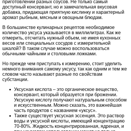
приготовлении разных соусов. Не только самый
доступный консервант, но и замечательная вкусовая
добавка, придающая приятную кислинку и характерный
аромат рыбным, мясным и овощным блюдам.
В большинстве кулинарных рецептов необходимое
количество уксуса указывается в миллилитрах. Как же
отмерить, отсчитать нужный объем, не имея кухонных
весов или специальных сосудов с измерительной
шкалой? В таком случае можно воспользоваться
обычными чайными и столовыми ложками.
Но прежде чем приступать к измерению, стоит уделить
немного внимания самому уксусу, так как одним и тем же
словом часто называют разные по свойствам
субстанции.
Уксусная кислота – это органическое вещество,
консервант, который образуется при брожении.
Уксусную кислоту получают натуральным способом
и искусственным. Можно сказать, это важнейшая
часть продуктов с названием «уксус».
Также существует уксусная эссенция. Это раствор
воды и уксусной кислоты, имеющий концентрацию
70-80%. Жидкость концентрированная, ядреная, и