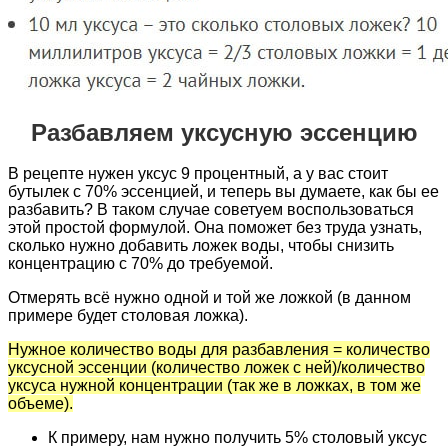
Разбавляем уксусную эссенцию
В рецепте нужен уксус 9 процентный, а у вас стоит
бутылек с 70% эссенцией, и теперь вы думаете, как бы ее
разбавить? В таком случае советуем воспользоваться
этой простой формулой. Она поможет без труда узнать,
сколько нужно добавить ложек воды, чтобы снизить
концентрацию с 70% до требуемой.
Отмерять всё нужно одной и той же ложкой (в данном
примере будет столовая ложка).
Нужное количество воды для разбавления = количество
уксусной эссенции (количество ложек c ней)/количество
уксуса нужной концентрации (так же в ложках, в том же
объеме).
К примеру, нам нужно получить 5% столовый уксус