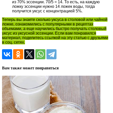
из 70% эссенции. 70/5 = 14. То есть, на каждую
ложку эссенции нужно 14 ложек воды, тогда
получится уксус с концентрацией 5%.
Теперь вы знаете сколько уксуса в столовой или чайной
ложке, ознакомились с популярными в рецептах
объемами, а еще научились быстро получать столовый
уксус из уксусной эссенции. Если вам понравился
материал, поделитесь ссылкой на эту статью с друзьями
в соц. сетях.
Вам также может понравиться