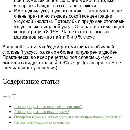
при неумелом использовании может не только
испортить блюдо, но и оставить ожоги.
Иметь дома уксусную эссенцию – экономно, но не
очень практично из-за высокой концентрации
уксусной кислоты. Потому был придуман столовый
уксус, он же пищевой уксус. Это раствор имеющий
концентрацию 3-15%. Чаще всего на полках
магазинов можно найти 6 и 9 % уксус.
В данной статье мы будем рассматривать обычный
столовый уксус, так как он более популярен и удобен.
Практически во всех рецептах под словом «уксус»
имеется в виду столовый 6-9% уксус (если при этом нет
специального уточнения).
Содержание статьи
Ложка уксуса – сколько миллилитров?
Ложка уксуса – сколько грамм?
Отмеряем нужный объем уксуса с помощью ложек (таблица)
Разбавляем уксусную эссенцию