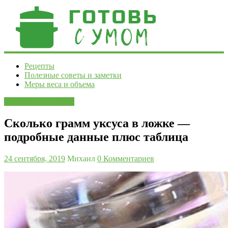
Готовь
Рецепты
Полезные советы и заметки
с
Меры веса и объема
умом
Меры веса и объема
Рецепты
и
Сколько грамм уксуса в ложке —
полезные
подробные данные плюс таблица
советы
24 сентября, 2019
Михаил
0 Комментариев